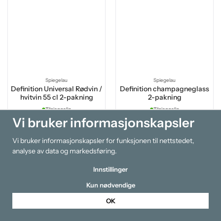
Spiegelau
Spiegelau
Definition Universal Rødvin /
Definition champagneglass
hvitvin 55 cl 2-pakning
2-pakning
Tilgjengelig
Tilgjengelig
kr 771
kr 771
Vi bruker informasjonskapsler
Vi bruker informasjonskapsler for funksjonen til nettstedet,
Kjøp
Kjøp
analyse av data og markedsføring.
Innstillinger
Kun nødvendige
OK