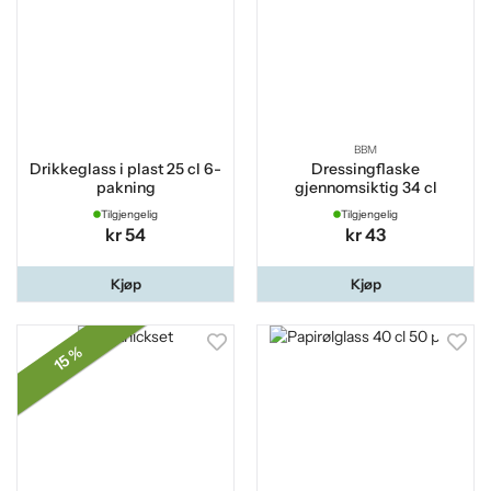
BBM
Drikkeglass i plast 25 cl 6-
Dressingflaske
pakning
gjennomsiktig 34 cl
Tilgjengelig
Tilgjengelig
kr 54
kr 43
Kjøp
Kjøp
15 %