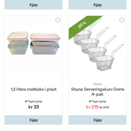
Kjøp
Kjøp
20 %
Dorre
1,2 liters matboks i plast
Shuna Serveringskurv Dorre
4-pak
Tilgjengelig
Tilgjengelig
kr 33
kr 219
kr 275
Kjøp
Kjøp