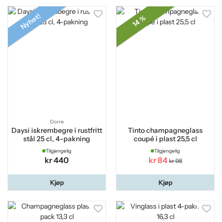
Nyhet!
14 %
Dorre
Daysi iskrembegre i rustfritt
Tinto champagneglass
stål 25 cl, 4-pakning
coupé i plast 25,5 cl
Tilgjengelig
Tilgjengelig
kr 440
kr 84
kr 98
Kjøp
Kjøp