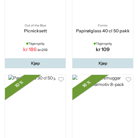
Out of the Blue
Formo
Picnicksett
Papirølglass 40 cl 50 pakk
Tilgjengelig
Tilgjengelig
kr 186
kr 109
kr 219
Kjøp
Kjøp
10 %
16 %