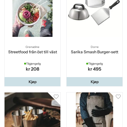
Grenadine
Dorre
Streetfood från öst till väst
Sarika Smash Burger-sett
Tilgjengelig
Tilgjengelig
kr 208
kr 495
Kjøp
Kjøp