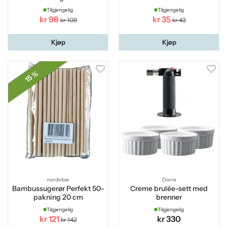
Tilgjengelig
Tilgjengelig
kr 98
kr 35
kr 109
kr 43
Kjøp
Kjøp
15 %
nordicbar
Dorre
Bambussugerør Perfekt 50-
Creme brulée-sett med
pakning 20 cm
brenner
Tilgjengelig
Tilgjengelig
kr 121
kr 330
kr 142