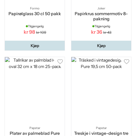
Formo
Joker
Papirølglass 30 cl 50 pakk
Papirkrus sommermotiv 8-
pakning
Tilgjengelig
Tilgjengelig
kr 98
kr 36
kr 109
kr 43
Kjøp
Kjøp
Papstar
Papstar
Plater av palmeblad Pure
Treskje i vintage-design tre