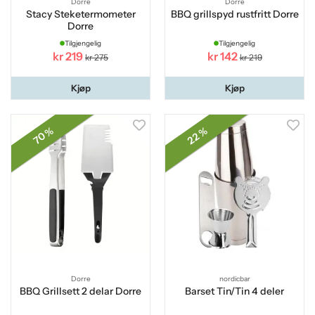
Dorre
Dorre
Stacy Steketermometer
BBQ grillspyd rustfritt Dorre
Dorre
Tilgjengelig
Tilgjengelig
kr 219
kr 142
kr 275
kr 219
Kjøp
Kjøp
70 %
22 %
Dorre
nordicbar
BBQ Grillsett 2 delar Dorre
Barset Tin/Tin 4 deler