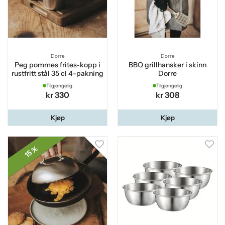
Dorre
Dorre
Peg pommes frites-kopp i
BBQ grillhansker i skinn
rustfritt stål 35 cl 4-pakning
Dorre
Tilgjengelig
Tilgjengelig
kr 330
kr 308
Kjøp
Kjøp
15 %