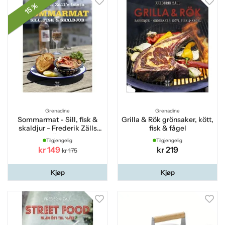
15 %
Grenadine
Grenadine
Sommarmat - Sill, fisk &
Grilla & Rök grönsaker, kött,
skaldjur - Frederik Zälls
fisk & fågel
bästa
Tilgjengelig
Tilgjengelig
kr 149
kr 219
kr 175
Kjøp
Kjøp