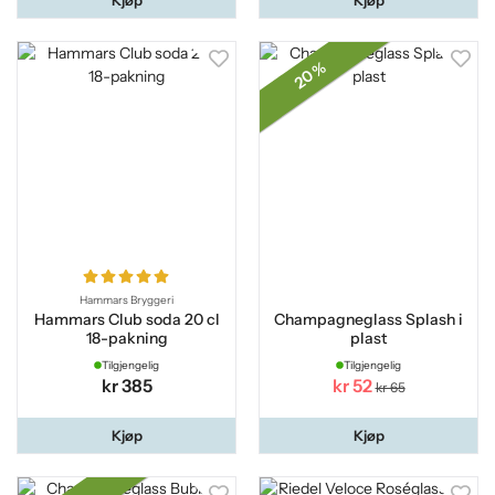
Kjøp
Kjøp
20 %
Hammars Bryggeri
Hammars Club soda 20 cl
Champagneglass Splash i
18-pakning
plast
Tilgjengelig
Tilgjengelig
kr 385
kr 52
kr 65
Kjøp
Kjøp