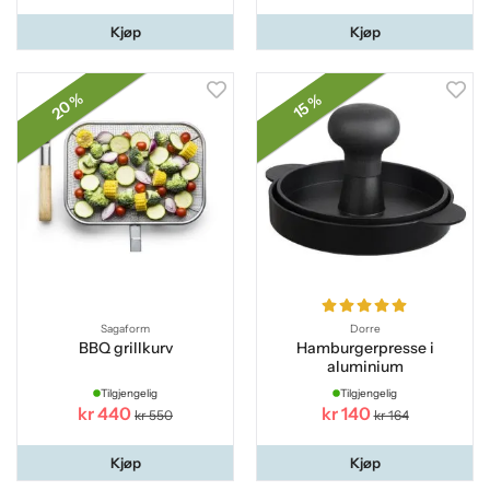
Kjøp
Kjøp
20 %
15 %
Sagaform
Dorre
BBQ grillkurv
Hamburgerpresse i
aluminium
Tilgjengelig
Tilgjengelig
kr 440
kr 140
kr 550
kr 164
Kjøp
Kjøp