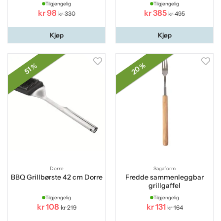
Tilgjengelig
Tilgjengelig
kr 98
kr 385
kr 330
kr 495
Kjøp
Kjøp
20 %
51 %
Dorre
Sagaform
BBQ Grillbørste 42 cm Dorre
Fredde sammenleggbar
grillgaffel
Tilgjengelig
Tilgjengelig
kr 108
kr 131
kr 219
kr 164