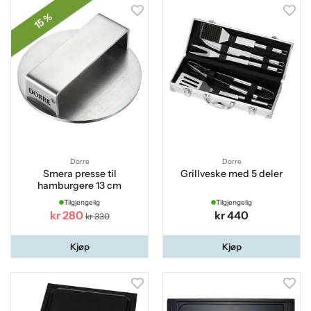
15 %
Dorre
Dorre
Smera presse til
Grillveske med 5 deler
hamburgere 13 cm
Tilgjengelig
Tilgjengelig
kr 280
kr 440
kr 330
Kjøp
Kjøp