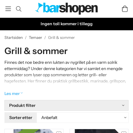
Ingen toll kommer i tillegg
Startsiden
/
Temaer
/
Grill & sommer
Grill & sommer
Finnes det noe bedre enn lukten av nygrillet på en varm solrik
ettermiddag? Under denne kategorien har vi samlet en mengde
produkter som lyser opp sommeren og letter grill- eller
hagefesten. Her finner du praktisk grillbestikk, marinade, grillspon,
grillgafler, flytende beholdere og mye annet sommerlig tilbehør!
Les mer
Produkt filter
Sorter etter