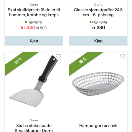
Dorre
Dorre
Skai skalldyrsett 15 deler til
Classic sjømatgafler 24,5
hummer, krabbe og kreps
cm – 6-pakning
Tilgjengelig
Tilgjengelig
kr 440
kr 330
kr 506
Kjøp
Kjøp
10 %
19 %
Dorre
Sasha stekespade
Hamburgerkurv hvit
Smashburger Dorre