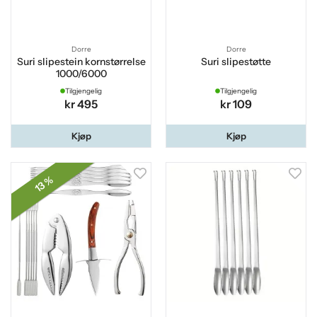
Dorre
Dorre
Suri slipestein kornstørrelse
Suri slipestøtte
1000/6000
Tilgjengelig
Tilgjengelig
kr 495
kr 109
Kjøp
Kjøp
13 %