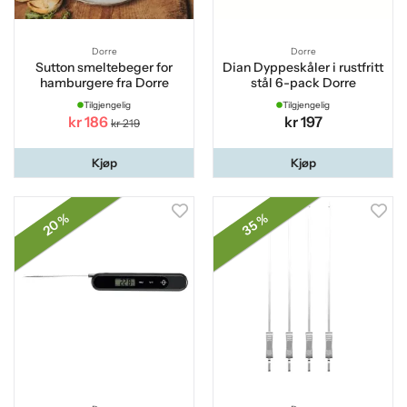
Dorre
Dorre
Sutton smeltebeger for
Dian Dyppeskåler i rustfritt
hamburgere fra Dorre
stål 6-pack Dorre
Tilgjengelig
Tilgjengelig
kr 186
kr 197
kr 219
Kjøp
Kjøp
20 %
35 %