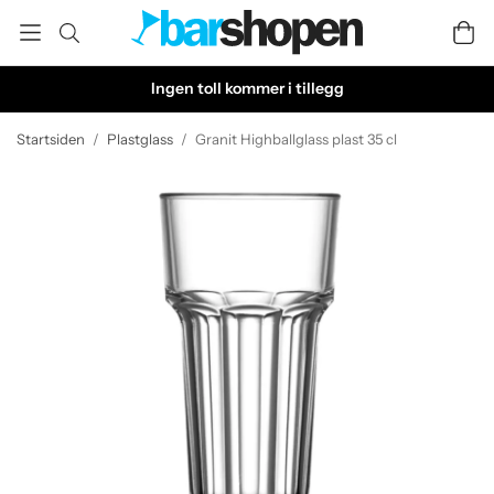
Ingen toll kommer i tillegg
Startsiden
/
Plastglass
/
Granit Highballglass plast 35 cl