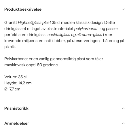
Produktbeskrivelse
Granitt
Highballglass plast
35 cl med en klassisk design. Dette
drinkglasset er laget av plastmaterialet
polykarbonat
, og passer
perfekt som drinkglass,
cocktailglass og allround-glass
i mer
krevende miljøer som nattklubber, på uteserveringen, i båten og på
piknik.
Polykarbonat er en vanlig gjennomsiktig plast som tåler
maskinvask opptil 50 grader c.
Volum: 35 cl
Høyde: 14,2 cm
Ø: 7,7 cm
Prishistorikk
Anmeldelser