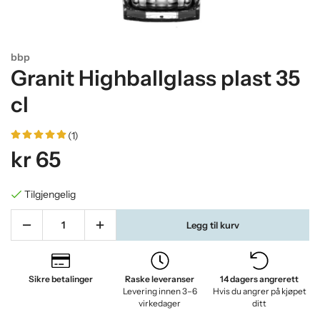
bbp
Granit Highballglass plast 35
cl
(1)
kr 65
Tilgjengelig
Legg til kurv
Sikre betalinger
Raske leveranser
14 dagers angrerett
Levering innen 3–6
Hvis du angrer på kjøpet
virkedager
ditt