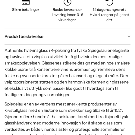
Sikre betalinger
Raske leveranser
14 dagers angrerett
Levering innen 3–6
Hvis du angrer på kjøpet
virkedager
ditt
Produktbeskrivelse
Authentis hvitvinsglass i 4-pakning fra tyske Spiegelau er elegante
og høykvalitets vinglass utviklet for å gi hvitvin den best mulige
smaksopplevelsen. Glassenes stilrene design med en noe smalere
klokke bidrar til å konsentrere vinens aromaer og fremheve dens
friske og nyanserte karakter på en balansert og elegant måte. Den
velproporsjonerte stetten og den harmoniske formen gir glassene
et eksklusivt uttrykk som passer like godt til hverdags som til
festlige middager og vinsmakinger.
Spiegelau er en av verdens mest anerkjente produsenter av
krystallglass med en historie som strekker seg tilbake til år 1521.
Gjennom flere hundre år har selskapet kombinert tradisjonelt tysk
glasshåndverk med moderne innovasjon for å skape glass som
verdsettes av både vinentusiaster og profesjonelle sommelierer