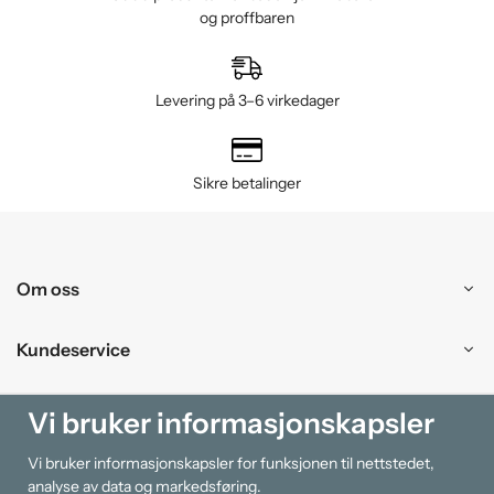
og proffbaren
Levering på 3–6 virkedager
Sikre betalinger
Om oss
Kundeservice
Kjøpesenter
Vi bruker informasjonskapsler
Vi bruker informasjonskapsler for funksjonen til nettstedet,
Information
analyse av data og markedsføring.