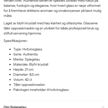
verden over. Authentis-serien er spesielt utviklet med fokus på
balanse, funksjon og eleganse, hvor hvert glass er nøye utformet
for å fremheve drikkens aromaer og smaksnyanser på best mulig
måte.
Laget av blyfri krystall med høy klarhet og slitestyrke. Glassene
tåler oppvaskmaskin og er utviklet for både profesjonell bruk og
stilfull servering hjemme.
Spesifikasjoner:
Type: Hvitvinsglass
Serie: Authentis
Merke: Spiegelau
Materiale: Blyfri krystall
Høyde: 21 cm
Diameter: 8,5 cm
Volum: 42 cl
Tåler oppvaskmaskin
Pakningen inneholder 4 hvitvinsglass
Om Spiegelau