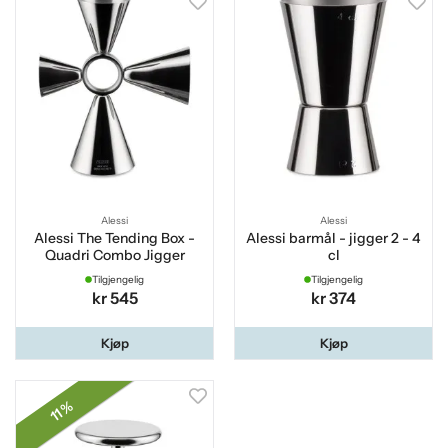
Alessi
Alessi
Alessi The Tending Box -
Alessi barmål - jigger 2 - 4
Quadri Combo Jigger
cl
Tilgjengelig
Tilgjengelig
kr 545
kr 374
Kjøp
Kjøp
11 %