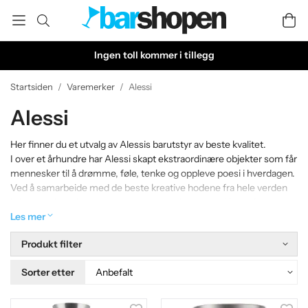
Ingen toll kommer i tillegg
Startsiden
/
Varemerker
/
Alessi
Alessi
Her finner du et utvalg av Alessis barutstyr av beste kvalitet.
I over et århundre har Alessi skapt ekstraordinære objekter som får
mennesker til å drømme, føle, tenke og oppleve poesi i hverdagen.
Ved å samarbeide med de beste kreative hodene fra hele verden
bringer vi Alessi mest uventede og moderne uttrykkene for
designkultur inn i folks hjem.
Les mer
Produkt filter
Sorter etter