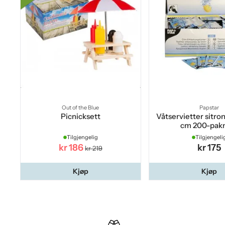
Out of the Blue
Papstar
Picnicksett
Våtservietter sitron
cm 200-pak
Tilgjengelig
Tilgjengeli
kr 186
kr 175
kr 219
Kjøp
Kjøp