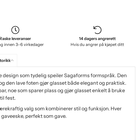
Raske leveranser
14 dagers angrerett
ng innen 3–6 virkedager
Hvis du angrer på kjøpet ditt
torikk
nike design som tydelig speiler Sagaforms formspråk. Den
g den lave foten gjør glasset både elegant og praktisk.
, noe som sparer plass og gjør glasset enkelt å bruke
l fest.
 bærekraftig valg som kombinerer stil og funksjon. Hver
in gaveeske, perfekt som gave.