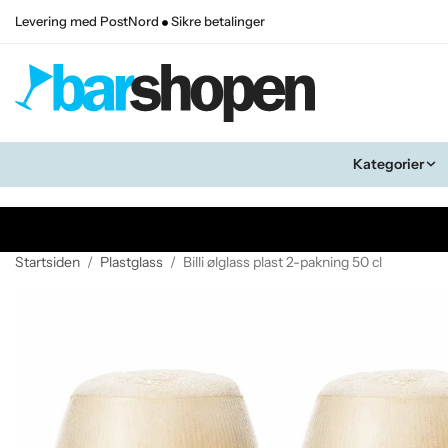
Levering med PostNord
Sikre betalinger
Kategorier
Startsiden
/
Plastglass
/
Billi ølglass plast 2-pakning 50 cl