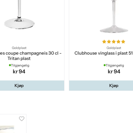
Goldplast
Goldplast
s coupe champagneis 30 cl -
Clubhouse vinglass i plast 51 
Tritan plast
Tilgjengelig
Tilgjengelig
kr 94
kr 94
Kjøp
Kjøp