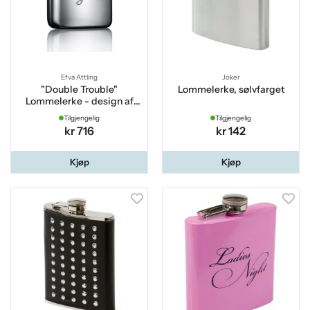
Efva Attling
Joker
"Double Trouble"
Lommelerke, sølvfarget
Lommelerke - design af
Efva Attling
Tilgjengelig
Tilgjengelig
kr 716
kr 142
Kjøp
Kjøp