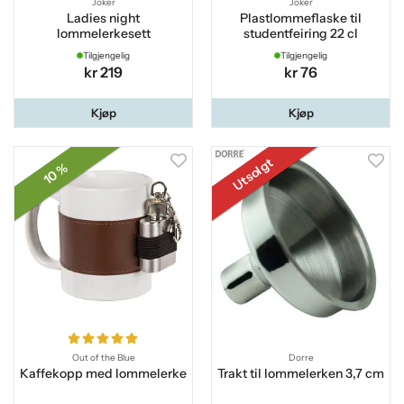
Joker
Joker
Ladies night
Plastlommeflaske til
lommelerkesett
studentfeiring 22 cl
Tilgjengelig
Tilgjengelig
kr 219
kr 76
Kjøp
Kjøp
Utsolgt
10 %
Out of the Blue
Dorre
Kaffekopp med lommelerke
Trakt til lommelerken 3,7 cm