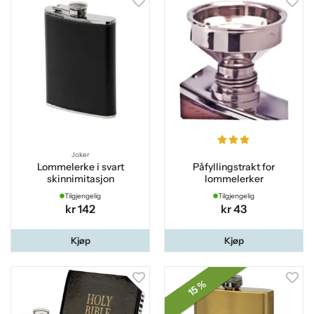
Joker
Lommelerke i svart
Påfyllingstrakt for
skinnimitasjon
lommelerker
Tilgjengelig
Tilgjengelig
kr 142
kr 43
Kjøp
Kjøp
15 %