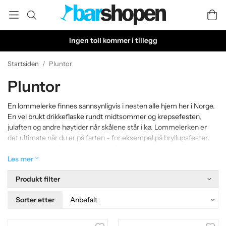
Ingen toll kommer i tillegg
Startsiden
/
Pluntor
Pluntor
En lommelerke finnes sannsynligvis i nesten alle hjem her i Norge.
En vel brukt drikkeflaske rundt midtsommer og krepsefesten,
julaften og andre høytider når skålene står i kø. Lommelerken er
det ultimate når du er på farten - for eksempel på bryllupsfester,
festivaler eller på studentdagen. På Barshopen har vi et bredt
spekter av lommelerker som passer de fleste. Hvis du ønsker å få
Les mer
en diskret sup "ut av slipset" eller servere shots til vennene dine,
Produkt filter
har vi det du trenger.< /p>
Sorter etter