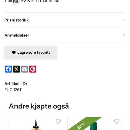
1 stk jigger 3 & 5 cl i rustfritt stål
Prishistorikk
Anmeldelser
Lagre som favoritt
Facebook
X
Email
Pinterest
Artikkel-ID:
FUC 12611
Andre kjøpte også
20 %