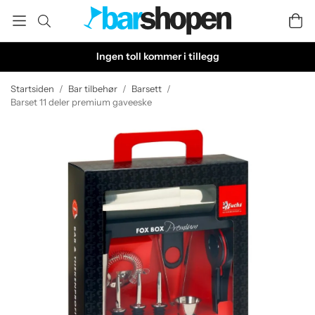
Ingen toll kommer i tillegg
Startsiden
/
Bar tilbehør
/
Barsett
/
Barset 11 deler premium gaveeske