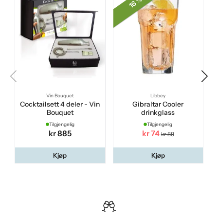
16 %
Vin Bouquet
Libbey
Cocktailsett 4 deler - Vin
Gibraltar Cooler
Bouquet
drinkglass
Tilgjengelig
Tilgjengelig
kr 885
kr 74
kr 88
Kjøp
Kjøp