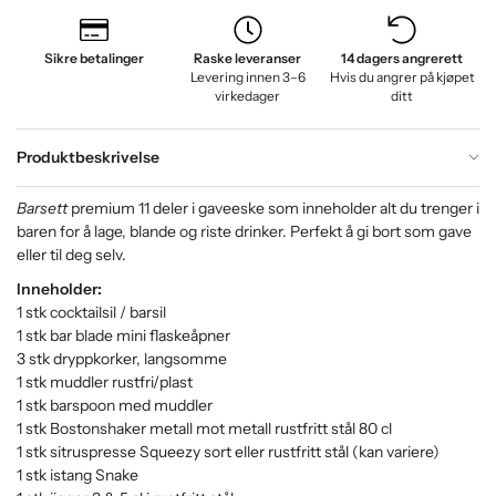
Sikre betalinger
Raske leveranser
14 dagers angrerett
Levering innen 3–6
Hvis du angrer på kjøpet
virkedager
ditt
Produktbeskrivelse
Barsett
premium 11 deler i gaveeske som inneholder alt du trenger i
baren for å lage, blande og riste drinker. Perfekt å gi bort som gave
eller til deg selv.
Inneholder:
1 stk cocktailsil / barsil
1 stk bar blade mini flaskeåpner
3 stk dryppkorker, langsomme
1 stk muddler rustfri/plast
1 stk barspoon med muddler
1 stk Bostonshaker metall mot metall rustfritt stål 80 cl
1 stk sitruspresse Squeezy sort eller rustfritt stål (kan variere)
1 stk istang Snake