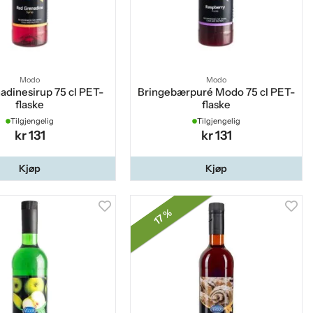
Modo
Modo
adinesirup 75 cl PET-
Bringebærpuré Modo 75 cl PET-
flaske
flaske
Tilgjengelig
Tilgjengelig
kr 131
kr 131
Kjøp
Kjøp
17 %