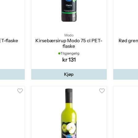
Modo
ET-flaske
Kirsebærsirup Modo 75 cl PET-
Rød gren
flaske
Tilgjengelig
kr 131
Kjøp