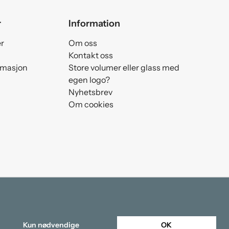
r
Information
er
Om oss
Kontakt oss
amasjon
Store volumer eller glass med
egen logo?
Nyhetsbrev
Om cookies
Kun nødvendige
OK