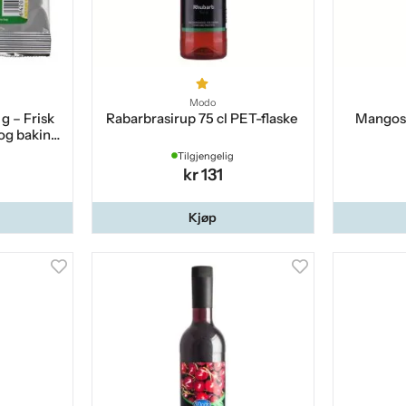
Modo
 – Frisk
Rabarbrasirup 75 cl PET-flaske
Mangosi
 og baking
Tilgjengelig
kr 131
Kjøp