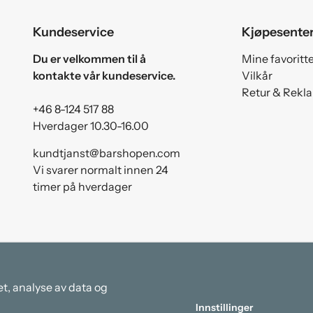
Kundeservice
Kjøpesente
Du er velkommen til å
Mine favoritt
kontakte vår kundeservice.
Vilkår
Retur & Rekl
+46 8-124 517 88
Hverdager 10.30-16.00
kundtjanst@barshopen.com
Vi svarer normalt innen 24
timer på hverdager
et, analyse av data og
Innstillinger