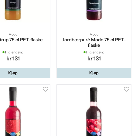
Modo
Modo
rup 75 cl PET-flaske
Jordbærpuré Modo 75 cl PET-
flaske
Tilgjengelig
Tilgjengelig
kr 131
kr 131
Kjøp
Kjøp