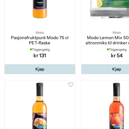
Modo
Modo
Pasjonsfruktpuré Modo 75 cl
Modo Lemon Mix 50 g
PET-flaske
sitronmiks til drinker
m.m.
Tilgjengelig
Tilgjengelig
kr 131
kr 54
Kjøp
Kjøp