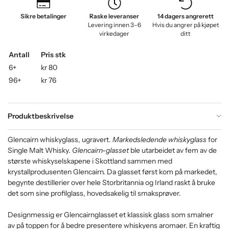
Sikre betalinger
Raske leveranser
14 dagers angrerett
Levering innen 3–6
Hvis du angrer på kjøpet
virkedager
ditt
Antall
Pris stk
6+
kr 80
96+
kr 76
Produktbeskrivelse
Glencairn whiskyglass, ugravert.
Markedsledende whiskyglass
for
Single Malt Whisky.
Glencairn-glasset
ble utarbeidet av fem av de
største whiskyselskapene i Skottland sammen med
krystallprodusenten Glencairn. Da glasset først kom på markedet,
begynte destillerier over hele Storbritannia og Irland raskt å bruke
det som sine profilglass, hovedsakelig til smaksprøver.
Designmessig er Glencairnglasset et klassisk glass som smalner
av på toppen for å bedre presentere whiskyens aromaer. En kraftig