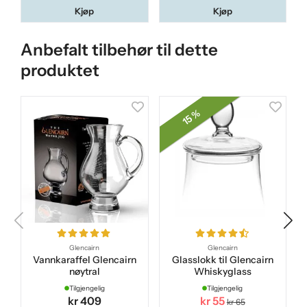
Kjøp
Kjøp
Anbefalt tilbehør til dette
produktet
15 %
Glencairn
Glencairn
Vannkaraffel Glencairn
Glasslokk til Glencairn
nøytral
Whiskyglass
Tilgjengelig
Tilgjengelig
kr 409
kr 55
kr 65