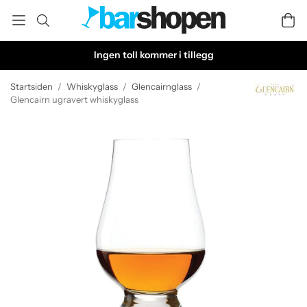
Ingen toll kommer i tillegg
Startsiden
/
Whiskyglass
/
Glencairnglass
/
Glencairn ugravert whiskyglass