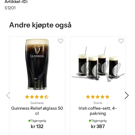
Artikkel-ID:
S1201
Andre kjøpte også
Guinness
Dorre
Guinness Relief ølglass 50
Irish coffee-sett, 4-
cl
pakning
F
Tilgjengelig
Tilgjengelig
kr 132
kr 387