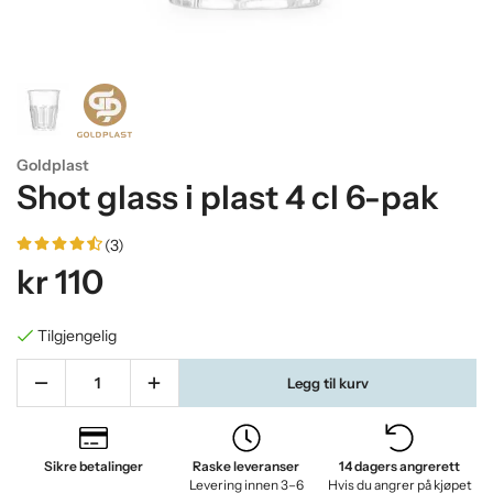
Goldplast
Shot glass i plast 4 cl 6-pak
(3)
kr 110
Tilgjengelig
Legg til kurv
Sikre betalinger
Raske leveranser
14 dagers angrerett
Levering innen 3–6
Hvis du angrer på kjøpet