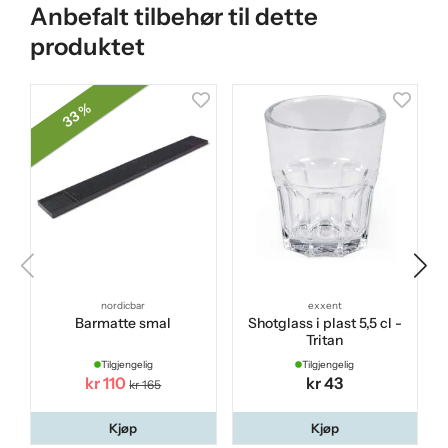
Anbefalt tilbehør til dette
produktet
33 %
nordicbar
exxent
Barmatte smal
Shotglass i plast 5,5 cl -
Tritan
Tilgjengelig
Tilgjengelig
kr 110
kr 43
kr 165
Kjøp
Kjøp