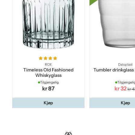
RCR
Daloplast
Timeless Old Fashioned
Tumbler drinkglass i
Whiskyglass
Tilgjengelig
Tilgjengeli
kr 87
kr 32
kr 4
Kjøp
Kjøp