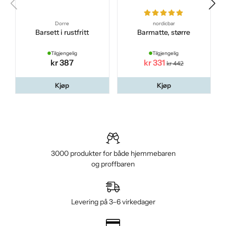
Dorre
nordicbar
Barsett i rustfritt
Barmatte, større
Tilgjengelig
Tilgjengelig
kr 387
kr 331
kr 442
Kjøp
Kjøp
3000 produkter for både hjemmebaren
og proffbaren
Levering på 3–6 virkedager