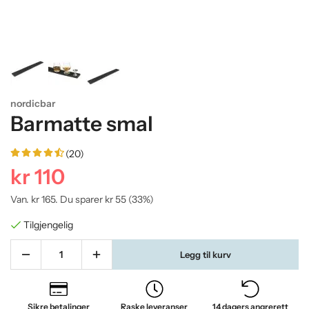
nordicbar
Barmatte smal
(20)
kr 110
Van.
kr 165
. Du sparer
kr 55
(
33
%)
Tilgjengelig
Legg til kurv
Sikre betalinger
Raske leveranser
14 dagers angrerett