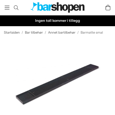
Ingen toll kommer i tillegg
Startsiden
/
Bar tilbehør
/
Annet bartilbehør
/
Barmatte smal