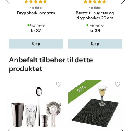
nordicbar
nordicbar
Dryppkork langsom
Børste til sugerør og
dryppkorker 20 cm
Tilgjengelig
Tilgjengelig
kr 37
kr 39
Kjøp
Kjøp
Anbefalt tilbehør til dette
produktet
25 %