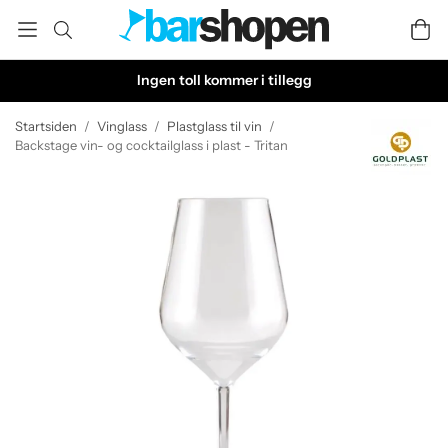
Ingen toll kommer i tillegg
Startsiden
/
Vinglass
/
Plastglass til vin
/
Backstage vin- og cocktailglass i plast - Tritan