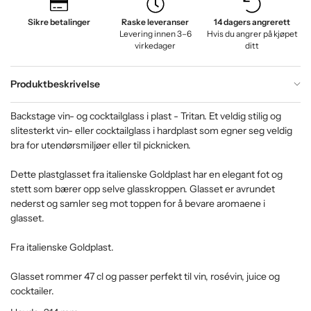
Sikre betalinger
Raske leveranser
14 dagers angrerett
Levering innen 3–6
Hvis du angrer på kjøpet
virkedager
ditt
Produktbeskrivelse
Backstage vin- og cocktailglass i plast - Tritan. Et veldig stilig og
slitesterkt vin- eller cocktailglass i hardplast som egner seg veldig
bra for utendørsmiljøer eller til picknicken.
Dette plastglasset fra italienske Goldplast har en elegant fot og
stett som bærer opp selve glasskroppen. Glasset er avrundet
nederst og samler seg mot toppen for å bevare aromaene i
glasset.
Fra italienske Goldplast.
Glasset rommer 47 cl og passer perfekt til vin, rosévin, juice og
cocktailer.