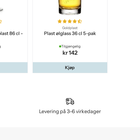
Goldplast
last 86 cl -
Plast ølglass 36 cl 5-pak
g
Tilgjengelig
kr 142
Kjøp
Levering på 3–6 virkedager