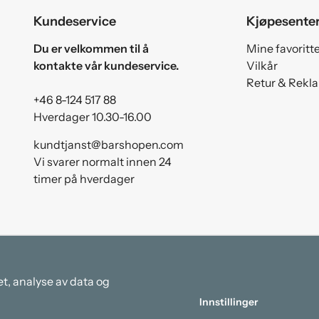
Kundeservice
Kjøpesente
Du er velkommen til å
Mine favoritt
kontakte vår kundeservice.
Vilkår
Retur & Rekl
+46 8-124 517 88
Hverdager 10.30-16.00
kundtjanst@barshopen.com
Vi svarer normalt innen 24
timer på hverdager
et, analyse av data og
Innstillinger