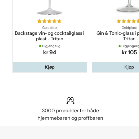
Goldplast
Goldplast
Backstage vin- og cocktailglass i
Gin & Tonic-glass i p
plast - Tritan
Tritan
Tilgjengelig
Tilgjengeli
kr 94
kr 105
Kjøp
Kjøp
3000 produkter for både
hjemmebaren og proffbaren