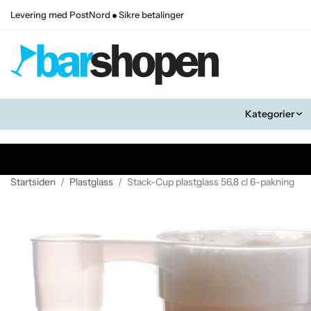
Levering med PostNord
Sikre betalinger
Kategorier
Startsiden
/
Plastglass
/
Stack-Cup plastglass 56,8 cl 6-pakning