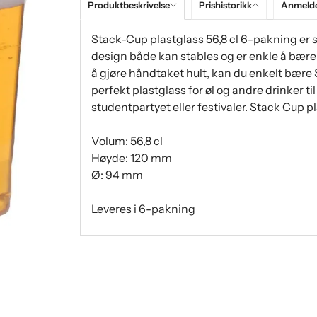
Produktbeskrivelse
Prishistorikk
Anmelde
Stack-Cup plastglass 56,8 cl 6-pakning er 
design både kan stables og er enkle å bære
å gjøre håndtaket hult, kan du enkelt bære 
perfekt plastglass for øl og andre drinker ti
studentpartyet eller festivaler. Stack Cup p
Volum: 56,8 cl
Høyde: 120 mm
Ø: 94 mm
Leveres i 6-pakning