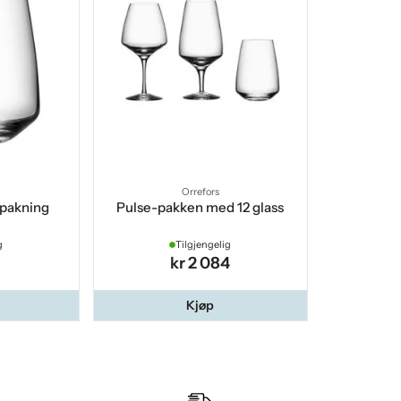
Orrefors
-pakning
Pulse-pakken med 12 glass
g
Tilgjengelig
kr 2 084
Kjøp