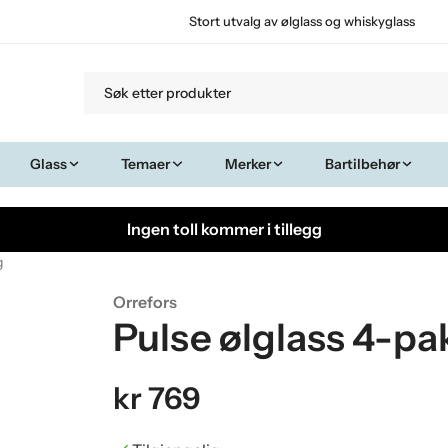
Stort utvalg av ølglass og whiskyglass
Glass
Temaer
Merker
Bartilbehør
Ingen toll kommer i tillegg
g
Orrefors
Pulse ølglass 4-pa
kr 769