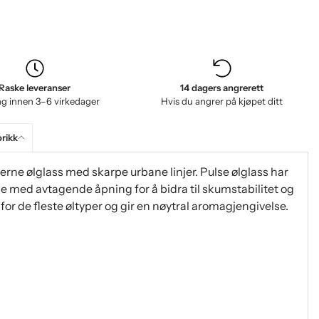
Raske leveranser
14 dagers angrerett
ng innen 3–6 virkedager
Hvis du angrer på kjøpet ditt
orikk
erne ølglass med skarpe urbane linjer. Pulse ølglass har
ase med avtagende åpning for å bidra til skumstabilitet og
or de fleste øltyper og gir en nøytral aromagjengivelse.