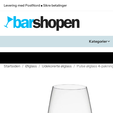
Levering med PostNord
Sikre betalinger
Kategorier
Startsiden
/
Ølglass
/
Udekorerte ølglass
/
Pulse ølglass 4-paknin