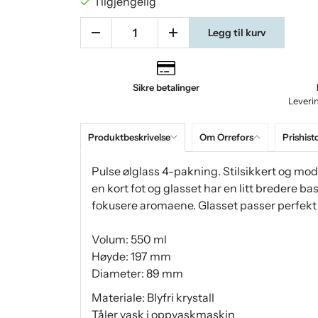
Tilgjengelig
Legg til kurv
Sikre betalinger
Leveri
Produktbeskrivelse
Om Orrefors
Prishist
Pulse ølglass 4-pakning. Stilsikkert og mod
en kort fot og glasset har en litt bredere b
fokusere aromaene. Glasset passer perfekt f
Volum: 550 ml
Høyde: 197 mm
Diameter: 89 mm
Materiale: Blyfri krystall
Tåler vask i oppvaskmaskin