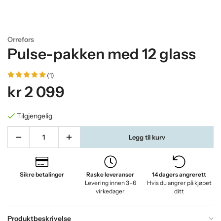
Orrefors
Pulse-pakken med 12 glass
(1)
kr 2 099
Tilgjengelig
Legg til kurv
Sikre betalinger
Raske leveranser
14 dagers angrerett
Levering innen 3–6
Hvis du angrer på kjøpet
virkedager
ditt
Produktbeskrivelse