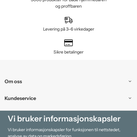
og proffbaren
Levering på 3–6 virkedager
Sikre betalinger
Om oss
Kundeservice
Kjøpesenter
Vi bruker informasjonskapsler
Vi bruker informasjonskapsler for funksjonen til nettstedet,
Information
analyse av data og markedsføring.