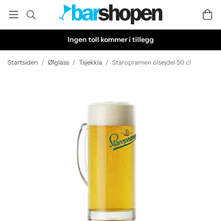
Ingen toll kommer i tillegg
Startsiden
/
Ølglass
/
Tsjekkia
/
Staropramen ölsejdel 50 cl