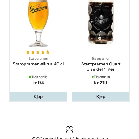
Staropramen
Staropramen
Staropramen ølkrus 40 cl
Staropramen Quart
ølseidel 1 liter
Tilgjengelig
Tilgjengelig
kr 94
kr 219
Kjøp
Kjøp
3000 produkter for både hjemmebaren