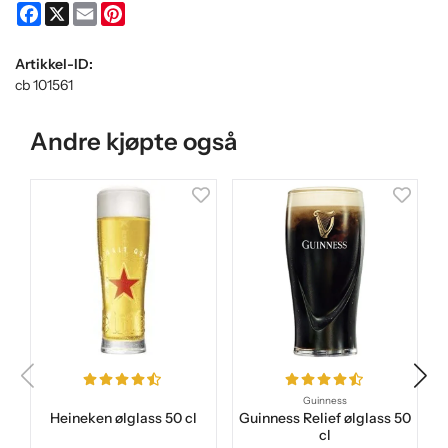
Facebook
X
Email
Pinterest
Artikkel-ID:
cb 101561
Andre kjøpte også
Guinness
Heineken ølglass 50 cl
Guinness Relief ølglass 50
cl