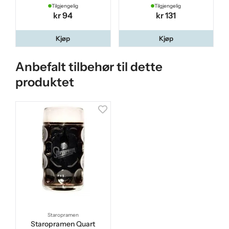
Tilgjengelig
Tilgjengelig
kr 94
kr 131
Kjøp
Kjøp
Anbefalt tilbehør til dette
produktet
Staropramen
Staropramen Quart