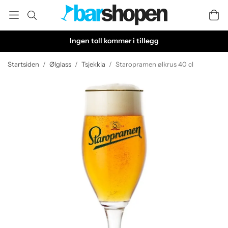
Ingen toll kommer i tillegg
Startsiden
/
Ølglass
/
Tsjekkia
/
Staropramen ølkrus 40 cl