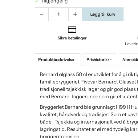
Tilgjengelig
Legg til kurv
Sikre betalinger
Leveri
Produktbeskrivelse
Prishistorikk
Anmelde
Bernard ølglass 50 cl er utviklet for å gi rikt
familiebryggeriet Pivovar Bernard. Glasset 
tradisjonell tsjekkisk lager og gir god plass
med Bernard-logoen, noe som gir et autenti
Bryggeriet Bernard ble grunnlagt i 1991 i H
kvalitet, håndverk og tradisjon. Som et ua
både i Tsjekkia og internasjonalt ved å bryg
lagringstid. Resultatet er øl med tydelig kar
bryggeritradisjon.