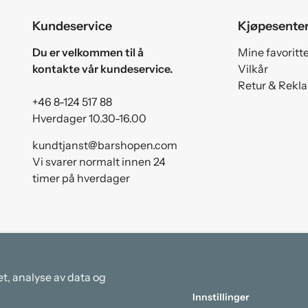
Kundeservice
Kjøpesente
Du er velkommen til å
Mine favoritt
kontakte vår kundeservice.
Vilkår
Retur & Rekl
+46 8-124 517 88
Hverdager 10.30-16.00
kundtjanst@barshopen.com
Vi svarer normalt innen 24
timer på hverdager
et, analyse av data og
Innstillinger