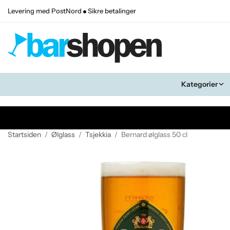
Levering med PostNord
Sikre betalinger
Kategorier
Startsiden
/
Ølglass
/
Tsjekkia
/
Bernard ølglass 50 cl