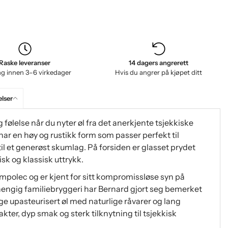
Raske leveranser
14 dagers angrerett
ng innen 3–6 virkedager
Hvis du angrer på kjøpet ditt
lser
ig følelse når du nyter øl fra det anerkjente tsjekkiske
har en høy og rustikk form som passer perfekt til
 til et generøst skumlag. På forsiden er glasset prydet
sk og klassisk uttrykk.
umpolec og er kjent for sitt kompromissløse syn på
vhengig familiebryggeri har Bernard gjort seg bemerket
ge upasteurisert øl med naturlige råvarer og lang
akter, dyp smak og sterk tilknytning til tsjekkisk