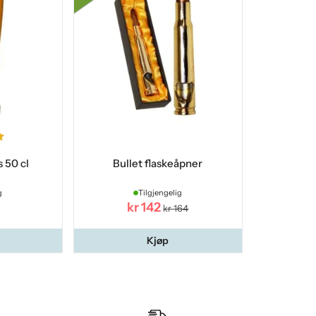
 50 cl
Bullet flaskeåpner
g
Tilgjengelig
kr 142
kr 164
Kjøp