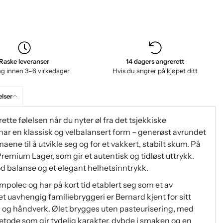
Raske leveranser
14 dagers angrerett
ng innen 3–6 virkedager
Hvis du angrer på kjøpet ditt
lser
rette følelsen når du nyter øl fra det tsjekkiske
har en klassisk og velbalansert form – generøst avrundet
ene til å utvikle seg og for et vakkert, stabilt skum. På
remium Lager, som gir et autentisk og tidløst uttrykk.
d balanse og et elegant helhetsinntrykk.
mpolec og har på kort tid etablert seg som et av
t uavhengig familiebryggeri er Bernard kjent for sitt
n og håndverk. Ølet brygges uten pasteurisering, med
metode som gir tydelig karakter, dybde i smaken og en