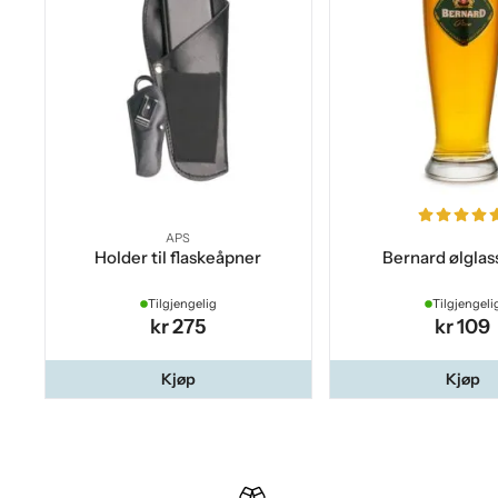
APS
Holder til flaskeåpner
Bernard ølglass
Tilgjengelig
Tilgjengeli
kr 275
kr 109
Kjøp
Kjøp