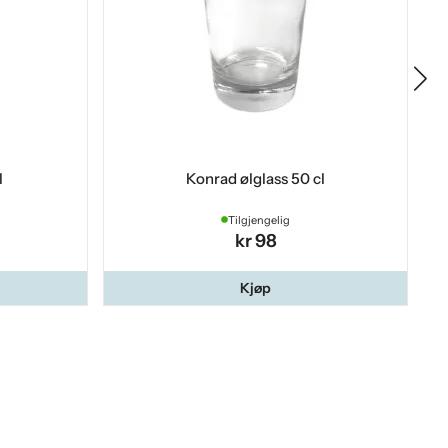
l
Konrad ølglass 50 cl
Tilgjengelig
kr 98
Kjøp