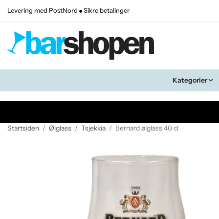
Levering med PostNord
Sikre betalinger
Kategorier
Startsiden
/
Ølglass
/
Tsjekkia
/
Bernard ølglass 40 cl