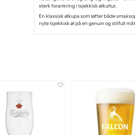
sterk forankring i tsjekkisk ølkultur.
En klassisk ølkupa som løfter både smaksop
nyte tsjekkisk øl på en genuin og stilfull måt