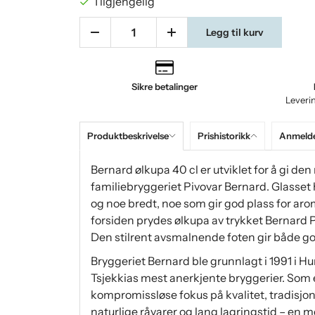
Tilgjengelig
Legg til kurv
Sikre betalinger
Leveri
Produktbeskrivelse
Prishistorikk
Anmelde
Bernard ølkupa 40 cl er utviklet for å gi den 
familiebryggeriet Pivovar Bernard. Glasset 
og noe bredt, noe som gir god plass for aroma
forsiden prydes ølkupa av trykket Bernard P
Den stilrent avsmalnende foten gir både go
Bryggeriet Bernard ble grunnlagt i 1991 i Hu
Tsjekkias mest anerkjente bryggerier. Som e
kompromissløse fokus på kvalitet, tradisjo
naturlige råvarer og lang lagringstid – en 