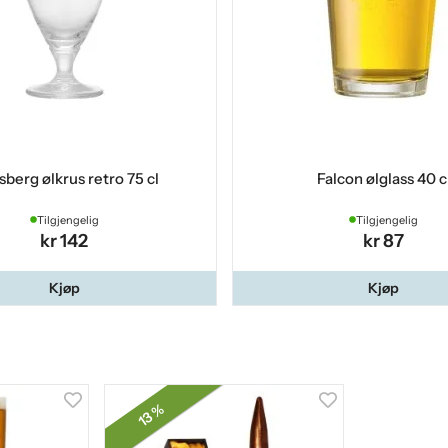
sberg ølkrus retro 75 cl
Falcon ølglass 40 c
Tilgjengelig
Tilgjengelig
kr 142
kr 87
Kjøp
Kjøp
13 %