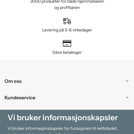
3000 produkter for både hjemmebaren
og proffbaren
Levering på 3–6 virkedager
Sikre betalinger
Om oss
Kundeservice
Kjøpesenter
Vi bruker informasjonskapsler
Vi bruker informasjonskapsler for funksjonen til nettstedet,
Information