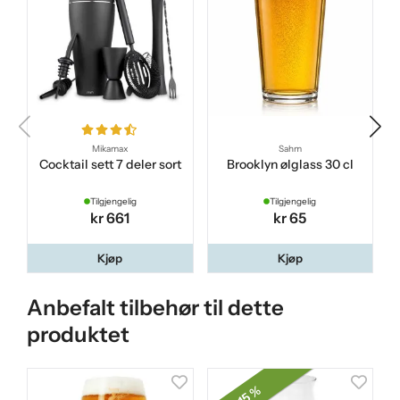
Mikamax
Sahm
Cocktail sett 7 deler sort
Brooklyn ølglass 30 cl
Tilgjengelig
Tilgjengelig
kr 661
kr 65
Kjøp
Kjøp
Anbefalt tilbehør til dette
produktet
15 %