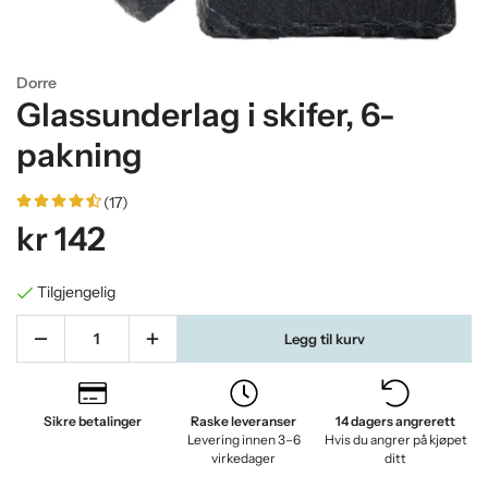
Dorre
Glassunderlag i skifer, 6-
pakning
(17)
kr 142
Tilgjengelig
Legg til kurv
Sikre betalinger
Raske leveranser
14 dagers angrerett
Levering innen 3–6
Hvis du angrer på kjøpet
virkedager
ditt