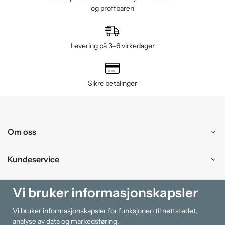
og proffbaren
Levering på 3–6 virkedager
Sikre betalinger
Om oss
Kundeservice
Kjøpesenter
Vi bruker informasjonskapsler
Vi bruker informasjonskapsler for funksjonen til nettstedet,
Information
analyse av data og markedsføring.