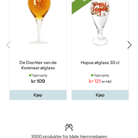
De Dochter van de
Hopus ølglass 33 cl
Korenaar ølglass
Tilgjengelig
Tilgjengelig
kr 109
kr 121
kr 142
Kjøp
Kjøp
3000 produkter for både hjemmebaren