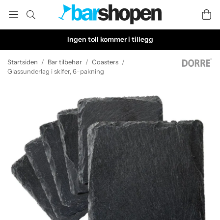
Ingen toll kommer i tillegg
Startsiden
/
Bar tilbehør
/
Coasters
/
Glassunderlag i skifer, 6-pakning