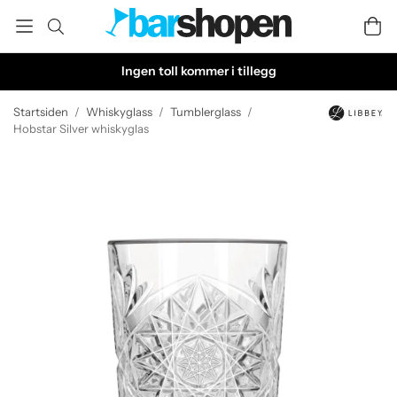
Ingen toll kommer i tillegg
Startsiden
/
Whiskyglass
/
Tumblerglass
/
Hobstar Silver whiskyglas