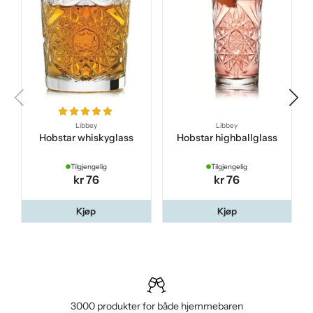
Libbey
Libbey
Hobstar whiskyglass
Hobstar highballglass
Tilgjengelig
Tilgjengelig
kr 76
kr 76
Kjøp
Kjøp
3000 produkter for både hjemmebaren