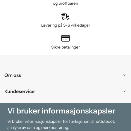
og proffbaren
Levering på 3–6 virkedager
Sikre betalinger
Om oss
Kundeservice
Kjøpesenter
Vi bruker informasjonskapsler
Vi bruker informasjonskapsler for funksjonen til nettstedet,
Information
analyse av data og markedsføring.