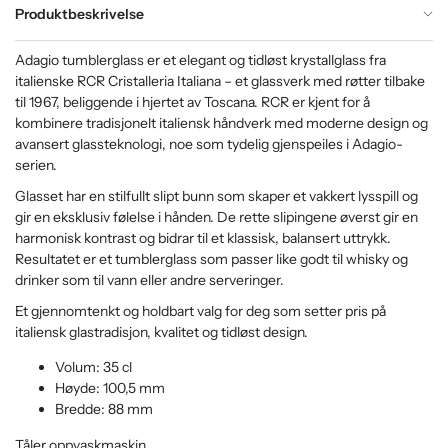
Produktbeskrivelse
Adagio tumblerglass er et elegant og tidløst krystallglass fra
italienske RCR Cristalleria Italiana – et glassverk med røtter tilbake
til 1967, beliggende i hjertet av Toscana. RCR er kjent for å
kombinere tradisjonelt italiensk håndverk med moderne design og
avansert glassteknologi, noe som tydelig gjenspeiles i Adagio-
serien.
Glasset har en stilfullt slipt bunn som skaper et vakkert lysspill og
gir en eksklusiv følelse i hånden. De rette slipingene øverst gir en
harmonisk kontrast og bidrar til et klassisk, balansert uttrykk.
Resultatet er et tumblerglass som passer like godt til whisky og
drinker som til vann eller andre serveringer.
Et gjennomtenkt og holdbart valg for deg som setter pris på
italiensk glastradisjon, kvalitet og tidløst design.
Volum: 35 cl
Høyde: 100,5 mm
Bredde: 88 mm
Tåler oppvaskmaskin