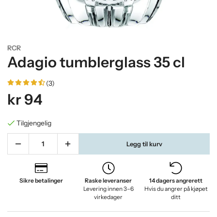
RCR
Adagio tumblerglass 35 cl
(3)
kr 94
Tilgjengelig
Legg til kurv
Sikre betalinger
Raske leveranser
14 dagers angrerett
Levering innen 3–6
Hvis du angrer på kjøpet
virkedager
ditt