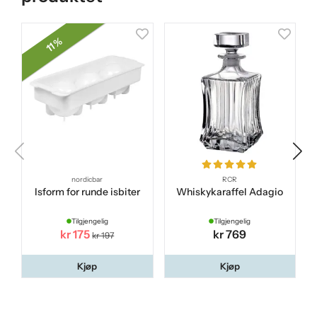
11 %
nordicbar
RCR
Isform for runde isbiter
Whiskykaraffel Adagio
Tilgjengelig
Tilgjengelig
kr 175
kr 769
kr 197
Kjøp
Kjøp