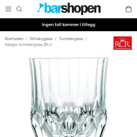
Ingen toll kommer i tillegg
Startsiden
/
Whiskyglass
/
Tumblerglass
/
Adagio tumblerglass 35 cl