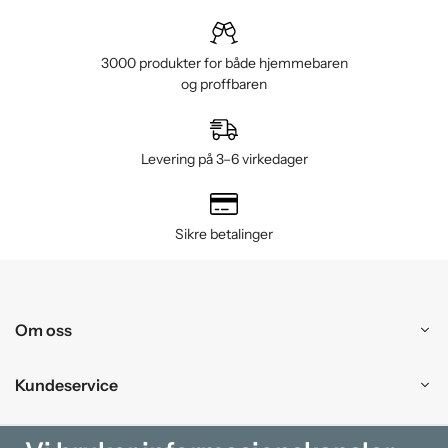
3000 produkter for både hjemmebaren
og proffbaren
Levering på 3–6 virkedager
Sikre betalinger
Om oss
Kundeservice
Kjøpesenter