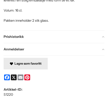
leveres i en stilig emballasje med form av et rør.
Volum: 16 cl.
Pakken inneholder 2 stk glass.
Prishistorikk
Anmeldelser
Lagre som favoritt
Facebook
X
Email
Pinterest
Artikkel-ID:
S1220