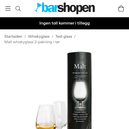
Ingen toll kommer i tillegg
Startsiden
/
Whiskyglass
/
Test glass
/
Malt whiskyglass 2-pakning i rør