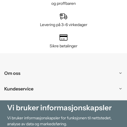
og proffbaren
Levering på 3–6 virkedager
Sikre betalinger
Om oss
Kundeservice
Kjøpesenter
Vi bruker informasjonskapsler
Vi bruker informasjonskapsler for funksjonen til nettstedet,
Information
analyse av data og markedsføring.