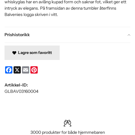
whiskyglas har en avlång kupad form och saknar fot, vilket ger ett
intryck av elegans. På framsidan av denna tumbler återfinns
Balvenies logga skriven i vitt.
Prishistorikk
Lagre som favoritt
Facebook
X
Email
Pinterest
Artikkel-ID:
GLBAV03160004
3000 produkter for både hjemmebaren