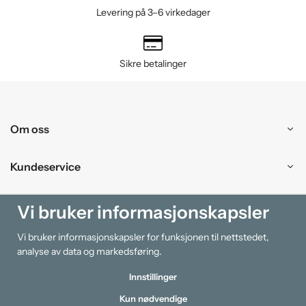
Levering på 3–6 virkedager
Sikre betalinger
Om oss
Kundeservice
Kjøpesenter
Vi bruker informasjonskapsler
Vi bruker informasjonskapsler for funksjonen til nettstedet,
Information
analyse av data og markedsføring.
Innstillinger
Kun nødvendige