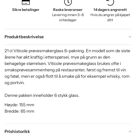
Sikre betalinger
Raske leveranser
14 dagers angrerett
Levering innen 3–6
Hvis du angrer på kjøpet
virkedager
ditt
Produktbeskrivelse
21 cl Viticole prøvesmakerglass 6-pakning. En modell som de siste
årene har økt kraftig i etterspørsel, mye på grunn av den
behagelige størrelsen. Viticole prøvesmakeglass brukes ofte i
smaksprøvesammenheng på restauranter, først og fremst til vin
og fatøl, men er også flott til å smake på for eksempel whisky, rom
og portvin.
Denne pakken inneholder 6 stykk glass.
Høyde: 155 mm
Bredde: 65 mm
Prishistorikk