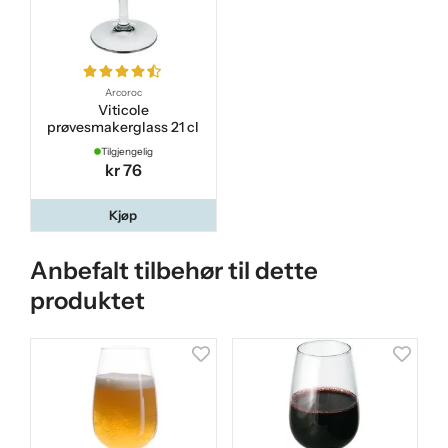
Arcoroc
Viticole
prøvesmakerglass 21 cl
Tilgjengelig
kr 76
Kjøp
Anbefalt tilbehør til dette
produktet