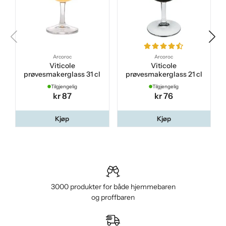
Arcoroc
Arcoroc
Viticole
Viticole
prøvesmakerglass 31 cl
prøvesmakerglass 21 cl
Tilgjengelig
Tilgjengelig
kr 87
kr 76
Kjøp
Kjøp
3000 produkter for både hjemmebaren
og proffbaren