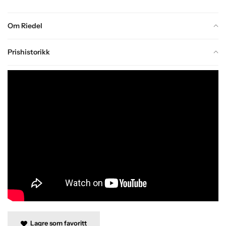
Om Riedel
Prishistorikk
Lagre som favoritt