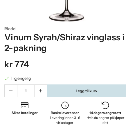
Riedel
Vinum Syrah/Shiraz vinglass i
2-pakning
kr 774
Tilgjengelig
Legg til kurv
Sikre betalinger
Raske leveranser
14 dagers angrerett
Levering innen 3–6
Hvis du angrer på kjøpet
virkedager
ditt