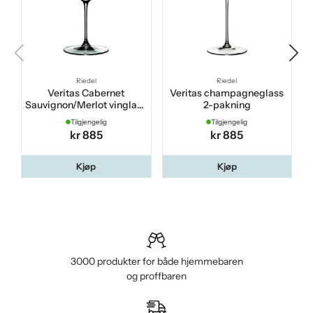
Riedel
Riedel
Veritas Cabernet
Veritas champagneglass
Sauvignon/Merlot vinglass
2-pakning
2-pakning
Tilgjengelig
Tilgjengelig
kr 885
kr 885
Kjøp
Kjøp
3000 produkter for både hjemmebaren
og proffbaren