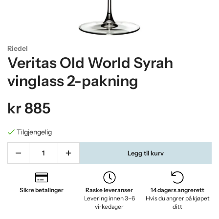
Riedel
Veritas Old World Syrah
vinglass 2-pakning
kr 885
Tilgjengelig
Legg til kurv
Sikre betalinger
Raske leveranser
14 dagers angrerett
Levering innen 3–6
Hvis du angrer på kjøpet
virkedager
ditt