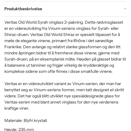
Produktbeskrivelse
Veritas Old World Syrah vinglass 2-pakning. Dette rødvinsglasset
er en videreutvikling fra Vinum-seriens vinglass for Syrah- eller
Shiraz-druen. Veritas Old World Shiraz er spesielt tilpasset for å
møte de elegante vinene, primært fra Rhône i det sørøstlige
Frankrike. Den avlange og relativt slanke glassformen og den litt
mindre åpningen bidrar til å fremheve disse vinene, gjerne med
Syrah-druen, på en eksemplarisk måte. Høyden på glasset bidrar til
å balansere ut tanniner og frigjør virkelig de krydderaktige og
komplekse sidene som ofte finnes i disse smakfulle vinene.
Veritas er en videreutviklet variant av Vinum-serien, der man har
benyttet seg av Vinum-seriens former, men tatt designet et skritt
videre. Det har også blitt utviklet nye spesialdesignede glass for
Veritas-serien med blant annet vinglass for den nye verdenens
kraftige viner.
Materiale: Blyfri krystall
Høyde: 235 mm