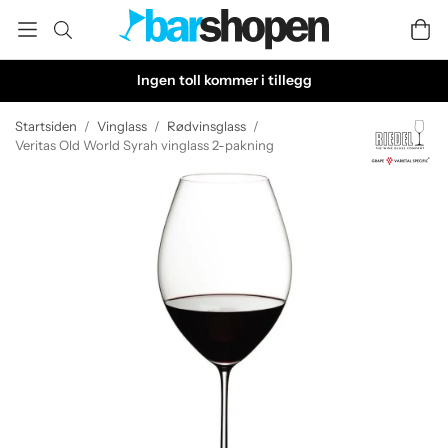
Ingen toll kommer i tillegg
Startsiden
/
Vinglass
/
Rødvinsglass
/
Veritas Old World Syrah vinglass 2-pakning