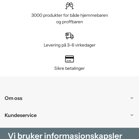
3000 produkter for både hjemmebaren
og proffbaren
Levering på 3–6 virkedager
Sikre betalinger
Om oss
Kundeservice
Kjøpesenter
Vi bruker informasjonskapsler