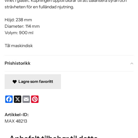
vinet i glaset. Kupningen upptill bidrar till att balansera syran och
strävheten för en fulländad njutning.
Höjd: 238 mm
Diameter: 114 mm
Volym: 900 ml
Tål maskindisk
Prishistorikk
Lagre som favoritt
Facebook
X
Email
Pinterest
Artikkel-ID:
MAX 48213