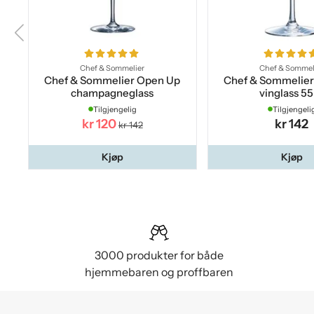
Chef & Sommelier
Chef & Sommel
Chef & Sommelier Open Up
Chef & Sommelie
champagneglass
vinglass 55
Tilgjengelig
Tilgjengeli
kr 120
kr 142
kr 142
Kjøp
Kjøp
3000 produkter for både
hjemmebaren og proffbaren