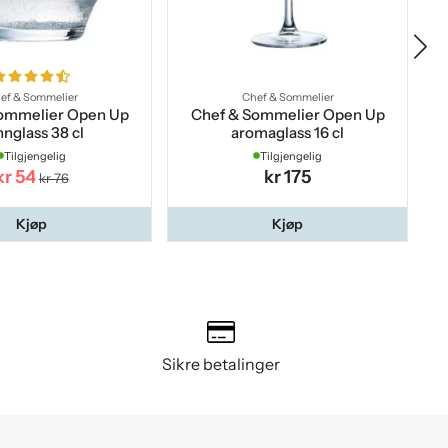
ef & Sommelier
Chef & Sommelier
ommelier Open Up
Chef & Sommelier Open Up
nnglass 38 cl
aromaglass 16 cl
Tilgjengelig
Tilgjengelig
kr 54
kr 175
kr 76
Kjøp
Kjøp
Sikre betalinger