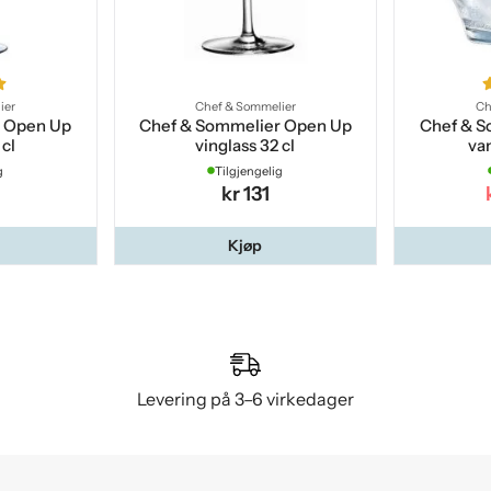
ier
Chef & Sommelier
Ch
r Open Up
Chef & Sommelier Open Up
Chef & S
 cl
vinglass 32 cl
va
g
Tilgjengelig
kr 131
Kjøp
Levering på 3–6 virkedager