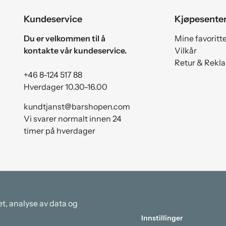
Kundeservice
Kjøpesente
Du er velkommen til å
Mine favoritt
kontakte vår kundeservice.
Vilkår
Retur & Rekl
+46 8-124 517 88
Hverdager 10.30-16.00
kundtjanst@barshopen.com
Vi svarer normalt innen 24
timer på hverdager
et, analyse av data og
Innstillinger