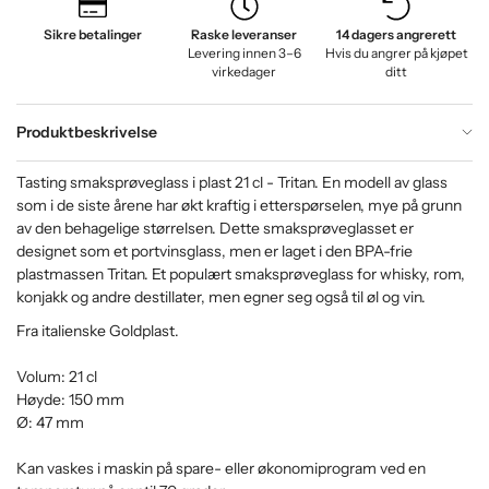
Sikre betalinger
Raske leveranser
14 dagers angrerett
Levering innen 3–6
Hvis du angrer på kjøpet
virkedager
ditt
Produktbeskrivelse
Tasting smaksprøveglass i plast 21 cl - Tritan. En modell av glass
som i de siste årene har økt kraftig i etterspørselen, mye på grunn
av den behagelige størrelsen. Dette smaksprøveglasset er
designet som et portvinsglass, men er laget i den BPA-frie
plastmassen Tritan. Et populært smaksprøveglass for whisky, rom,
konjakk og andre destillater, men egner seg også til øl og vin.
Fra italienske Goldplast.
Volum: 21 cl
Høyde: 150 mm
Ø: 47 mm
Kan vaskes i maskin på spare- eller økonomiprogram ved en