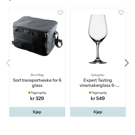
BoxinBag
Spiegelau
Sort transportveske for 6
Expert Tasting
glass
vinsmakerglass 6-
pakning
Tilgjengelig
Tilgjengelig
kr 329
kr 549
Kjøp
Kjøp