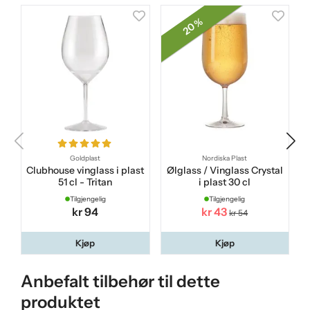
20 %
Goldplast
Nordiska Plast
Clubhouse vinglass i plast
Ølglass / Vinglass Crystal
51 cl - Tritan
i plast 30 cl
Tilgjengelig
Tilgjengelig
kr 94
kr 43
kr 54
Kjøp
Kjøp
Anbefalt tilbehør til dette
produktet