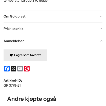
temperatur på opptil 70 grader.
Om Goldplast
Prishistorikk
Anmeldelser
Lagre som favoritt
Facebook
X
Email
Pinterest
Artikkel-ID:
GP 3779-21
Andre kjøpte også