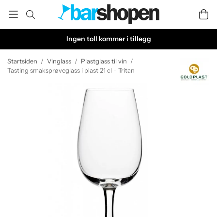
Ingen toll kommer i tillegg
Startsiden
/
Vinglass
/
Plastglass til vin
/
Tasting smaksprøveglass i plast 21 cl - Tritan