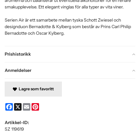
aromerna och balanserar ut eventuella alkoholtoner för en renare
smakupplevelse. Ett elegant vinglas för alla typer av vita viner.
Serien Air är ett samarbete mellan tyska Schott Zwiesel och
designduon Bernadotte & Kylberg som består av Prins Carl Philip
Bernadotte och Oscar Kylberg.
Prishistorikk
Anmeldelser
Lagre som favoritt
Facebook
X
Email
Pinterest
Artikkel-ID:
SZ 119619