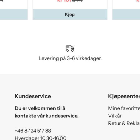
64
kr 175
Kjøp
Levering på 3–6 virkedager
Kundeservice
Kjøpesente
Du er velkommen til å
Mine favoritt
kontakte vår kundeservice.
Vilkår
Retur & Rekl
+46 8-124 517 88
Hverdager 10.30-16.00