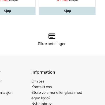
kr 164
kr 164
Kjøp
Kjøp
Sikre betalinger
r
Information
er
Om oss
Kontakt oss
amasjon
Store volumer eller glass med
egen logo?
Nyhetsbrev