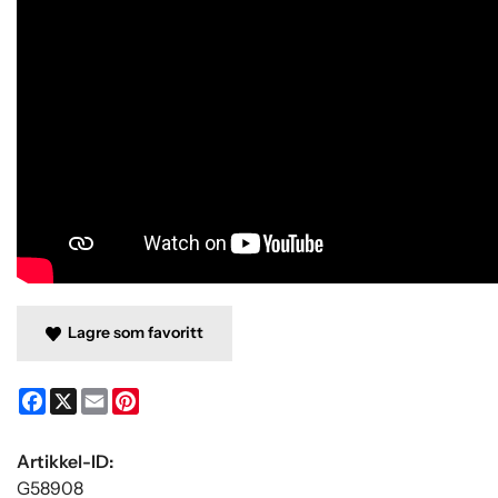
Lagre som favoritt
Facebook
X
Email
Pinterest
Artikkel-ID:
G58908