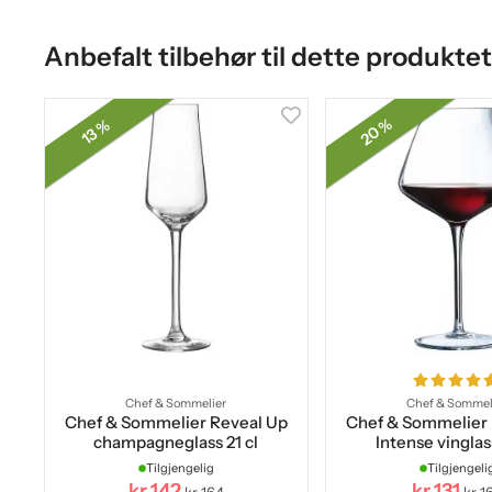
Anbefalt tilbehør til dette produktet
20 %
13 %
Chef & Sommelier
Chef & Sommel
Chef & Sommelier Reveal Up
Chef & Sommelier 
champagneglass 21 cl
Intense vinglas
Tilgjengelig
Tilgjengeli
kr 142
kr 131