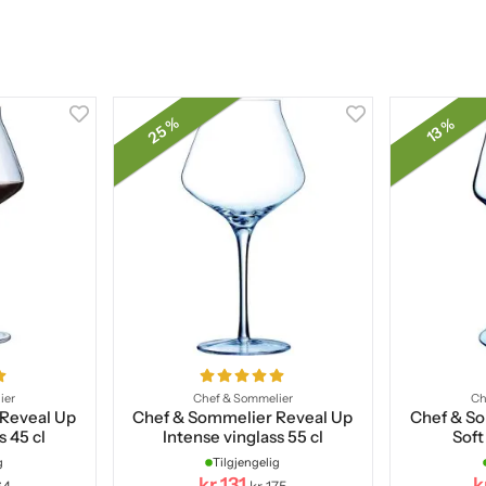
25 %
13 %
ier
Chef & Sommelier
Ch
Reveal Up
Chef & Sommelier Reveal Up
Chef & S
s 45 cl
Intense vinglass 55 cl
Soft
g
Tilgjengelig
kr 131
k