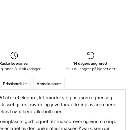
Raske leveranser
14 dagers angrerett
ng innen 3–6 virkedager
Hvis du angrer på kjøpet ditt
Prishistorikk
Anmeldelser
 cl er et elegant, litt mindre vinglass som egner seg
 glasset gir en nøytral og jevn forsterkning av aromaene
ffektivt uønskede alkoholtoner.
e vinglasset godt egnet til smaksprøver og vinsmaking.
r er laget av den unike glassmassen Kwarx, som gir