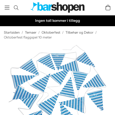
Ingen toll kommer i tillegg
Startsiden
/
Temaer
/
Oktoberfest
/
Tilbehør og Dekor
/
Oktoberfest flaggspel 10 meter