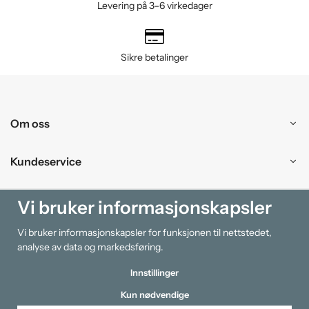
Levering på 3–6 virkedager
Sikre betalinger
Om oss
Kundeservice
Kjøpesenter
Vi bruker informasjonskapsler
Vi bruker informasjonskapsler for funksjonen til nettstedet,
Information
analyse av data og markedsføring.
Innstillinger
Kun nødvendige