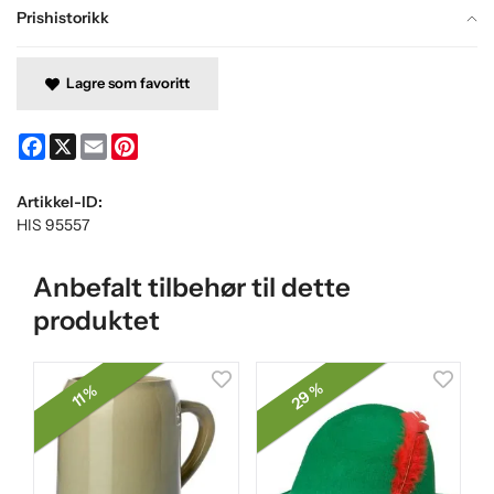
Prishistorikk
Lagre som favoritt
Facebook
X
Email
Pinterest
Artikkel-ID:
HIS 95557
Anbefalt tilbehør til dette
produktet
29 %
11 %