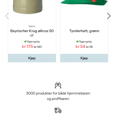
Sahm
Bayrischer Krug ølkrus 50
Tyrolerhatt, grønn
cl
Tilgjengelig
Tilgjengelig
kr 175
kr 54
kr 197
kr 76
Kjøp
Kjøp
3000 produkter for både hjemmebaren
og proffbaren