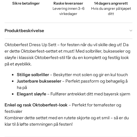
Sikre betalinger
Raske leveranser
14 dagers angrerett
Levering innen 3–6
Hvis du angrer på kjøpet
virkedager
ditt
Produktbeskrivelse
Oktoberfest Dress Up Sett – for festen når du vil skille deg ut! Da
er dette Oktoberfest-settet et must! Med solbriller, bukseseler og
sløyfe i klassisk Oktoberfest-stil får du en komplett og festlig look
på et øyeblikk.
Stilige solbriller
– Beskytter mot solen og gir en kul touch
Justerbare bukseseler
– Perfekt passform og behagelig å
ha på
Elegant sløyfe
– Fullfører antrekket ditt med bayersk sjarm
Enkel og rask Oktoberfest-look
– Perfekt for temafester og
festivaler
Kombiner dette settet med en rutete skjorte og et smil – så er du
klar til å løfte stemningen på festen!