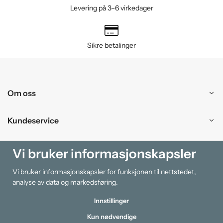
Levering på 3–6 virkedager
Sikre betalinger
Om oss
Kundeservice
Kjøpesenter
Vi bruker informasjonskapsler
Vi bruker informasjonskapsler for funksjonen til nettstedet,
Information
analyse av data og markedsføring.
Innstillinger
Kun nødvendige