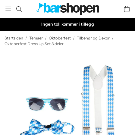
Ingen toll kommer i tillegg
Startsiden
/
Temaer
/
Oktoberfest
/
Tilbehør og Dekor
/
Oktoberfest Dress Up Set 3 deler