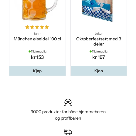
Sahm
Joker
München ølseidel 100 cl
Oktoberfestsett med 3
deler
Tilgjengelig
Tilgjengelig
kr 153
kr 197
Kjøp
Kjøp
3000 produkter for både hjemmebaren
og proffbaren