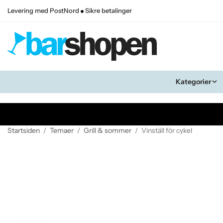
Levering med PostNord
Sikre betalinger
Kategorier
Startsiden
/
Temaer
/
Grill & sommer
/
Vinställ för cykel