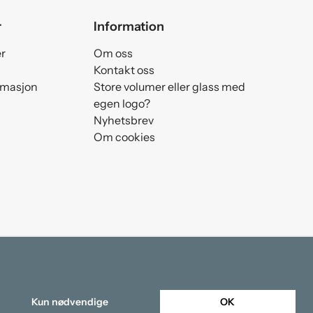
r
Information
er
Om oss
Kontakt oss
amasjon
Store volumer eller glass med
egen logo?
Nyhetsbrev
Om cookies
Kun nødvendige
OK