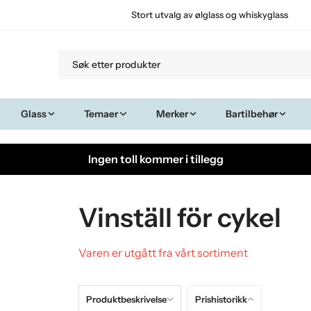
Stort utvalg av ølglass og whiskyglass
Glass
Temaer
Merker
Bartilbehør
Ingen toll kommer i tillegg
Vinställ för cykel
Varen er utgått fra vårt sortiment
Produktbeskrivelse
Prishistorikk