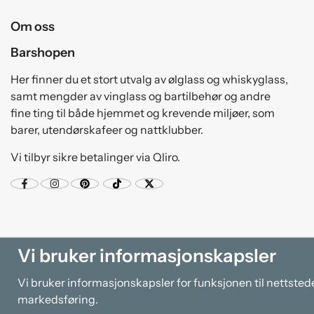
Om oss
Barshopen
Her finner du et stort utvalg av ølglass og whiskyglass,
samt mengder av vinglass og bartilbehør og andre
fine ting til både hjemmet og krevende miljøer, som
barer, utendørskafeer og nattklubber.
Vi tilbyr sikre betalinger via Qliro.
Vi bruker informasjonskapsler
Vi bruker informasjonskapsler for funksjonen til nettsted
markedsføring.