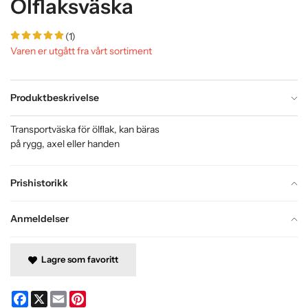
Ölflaksväska
(1)
Varen er utgått fra vårt sortiment
Produktbeskrivelse
Transportväska för ölﬂak, kan bäras
på rygg, axel eller handen
Prishistorikk
Anmeldelser
Lagre som favoritt
Facebook
X
Email
Pinterest