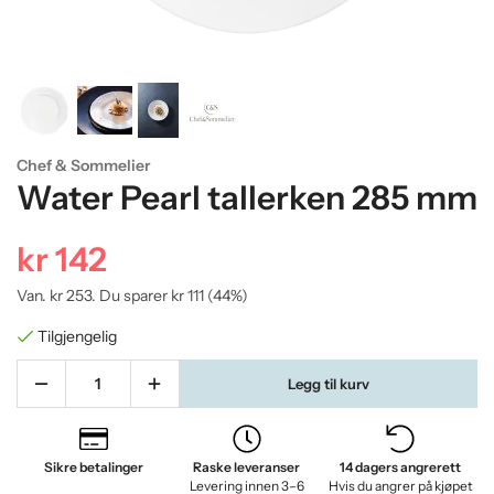
Chef & Sommelier
Water Pearl tallerken 285 mm
kr 142
Van.
kr 253
. Du sparer
kr 111
(
44
%)
Tilgjengelig
Legg til kurv
Sikre betalinger
Raske leveranser
14 dagers angrerett
Levering innen 3–6
Hvis du angrer på kjøpet