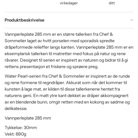
virkedager
ditt
Produktbeskrivelse
Vannperleplate 285 mm er en større tallerken fra Chef &
Sommelier laget av hvitt porselen med sporadisk spredte
dråpeformede relieffer langs kanten. Vannperleplate 285 mm er en
eksemplarisk tallerken til matretter med fokus på natur og rene
råvarer. Designet til serien er inspirert av naturen og bidrar til å gi
rettens presentasjon et friskere og sprøere preg.
Water Pearl-serien fra Chef & Sommelier er inspirert av de runde
og rene formene til regndråper. Akkurat som når det kommer til
kunsten å lage mat, er kilden til disse tallerkenene hentet fra
naturens geni. En matt ytre kant dekket av dråper akkompagnert
av en blendende bunn, omgir retten med en kokong av sødme og
delikatesse.
Vannperleplate 285 mm
Tykkelse: 30mm
Vekt: 690g