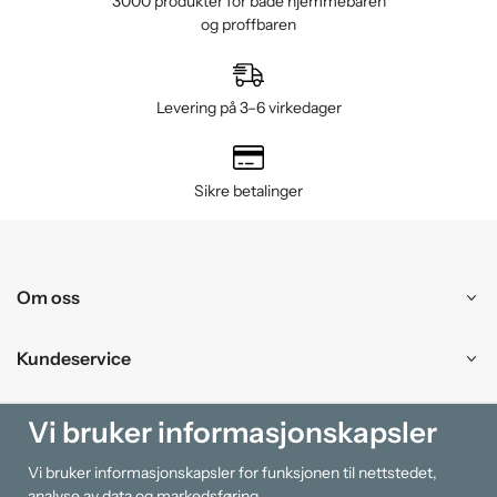
3000 produkter for både hjemmebaren
og proffbaren
Levering på 3–6 virkedager
Sikre betalinger
Om oss
Kundeservice
Kjøpesenter
Vi bruker informasjonskapsler
Vi bruker informasjonskapsler for funksjonen til nettstedet,
Information
analyse av data og markedsføring.