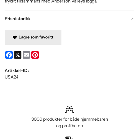
tryckt tillsammans med Anderson Valleys logga.
Prishistorikk
Lagre som favoritt
Facebook
X
Email
Pinterest
Artikkel-ID:
USA24
3000 produkter for både hjemmebaren
og proffbaren