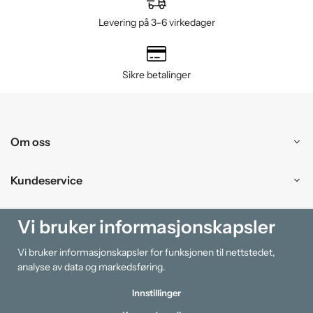
Levering på 3–6 virkedager
Sikre betalinger
Om oss
Kundeservice
Kjøpesenter
Vi bruker informasjonskapsler
Vi bruker informasjonskapsler for funksjonen til nettstedet,
Information
analyse av data og markedsføring.
Innstillinger