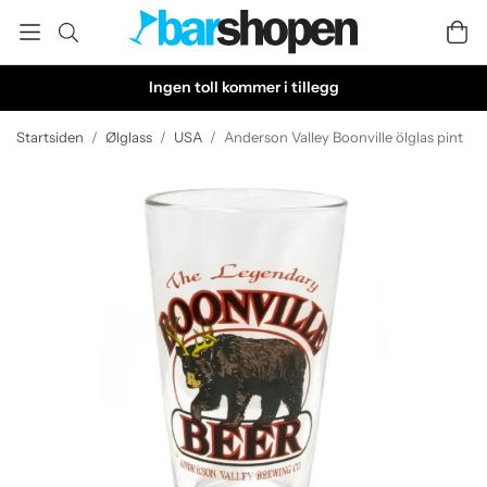
Ingen toll kommer i tillegg
Startsiden
/
Ølglass
/
USA
/
Anderson Valley Boonville ölglas pint