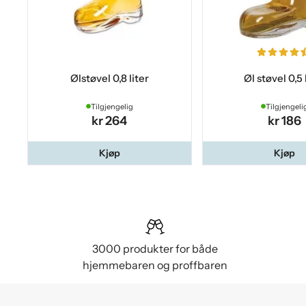
Ølstøvel 0,8 liter
Øl støvel 0,5 
Tilgjengelig
Tilgjengeli
kr 264
kr 186
Kjøp
Kjøp
3000 produkter for både
hjemmebaren og proffbaren