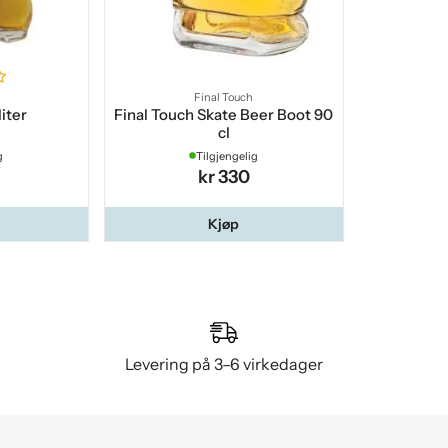
Final Touch
liter
Final Touch Skate Beer Boot 90
cl
g
Tilgjengelig
kr 330
Kjøp
Levering på 3–6 virkedager