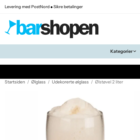
Levering med PostNord
Sikre betalinger
Kategorier
Startsiden
/
Ølglass
/
Udekorerte ølglass
/
Ølstøvel 2 liter