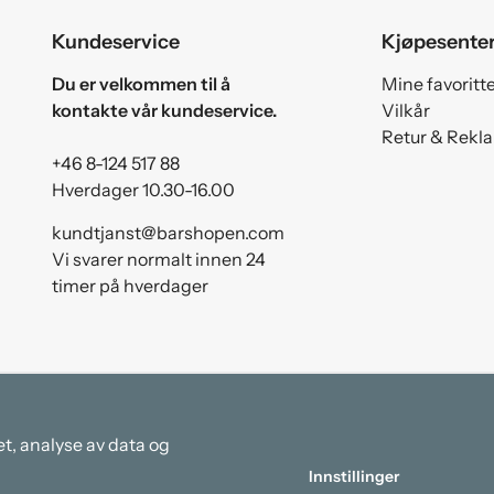
Kundeservice
Kjøpesente
Du er velkommen til å
Mine favoritt
kontakte vår kundeservice.
Vilkår
Retur & Rekl
+46 8-124 517 88
Hverdager 10.30-16.00
kundtjanst@barshopen.com
Vi svarer normalt innen 24
timer på hverdager
et, analyse av data og
Innstillinger