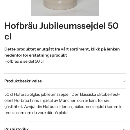
Hofbräu Jubileumssejdel 50
cl
Dette produktet er utgått fra vårt sortiment, klikk på lenken
nedenfor for erstatningsprodukt
Hofbräu ølseidel 50 cl
Produktbeskrivelse
50 cl Hofbräu ölglas jubileumssejdel. Den klassiska oktoberfest-
ölen! Hofbräu finns i hjärtat av München och är känt för sin
gästfrihet. Avnjut din Hofbräu i denna jubileumsölsejdel i keramik,
precis som om du vore där på plats!
Prishistorikk