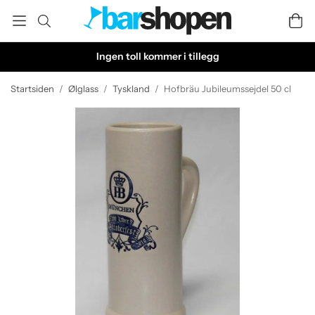
Ingen toll kommer i tillegg
Startsiden
/
Ølglass
/
Tyskland
/
Hofbräu Jubileumssejdel 50 cl