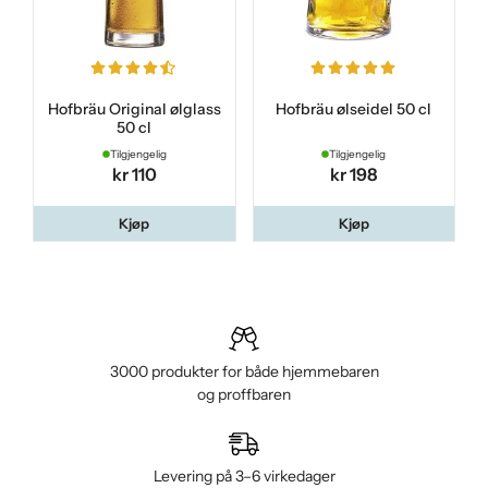
Hofbräu Original ølglass
Hofbräu ølseidel 50 cl
50 cl
Tilgjengelig
Tilgjengelig
kr 110
kr 198
Kjøp
Kjøp
3000 produkter for både hjemmebaren
og proffbaren
Levering på 3–6 virkedager