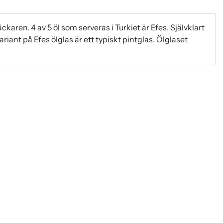
äckaren. 4 av 5 öl som serveras i Turkiet är Efes. Självklart
riant på Efes ölglas är ett typiskt pintglas. Ölglaset