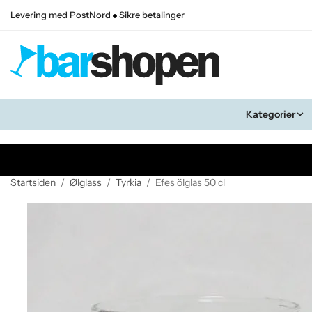
Levering med PostNord
Sikre betalinger
Kategorier
Startsiden
/
Ølglass
/
Tyrkia
/
Efes ölglas 50 cl