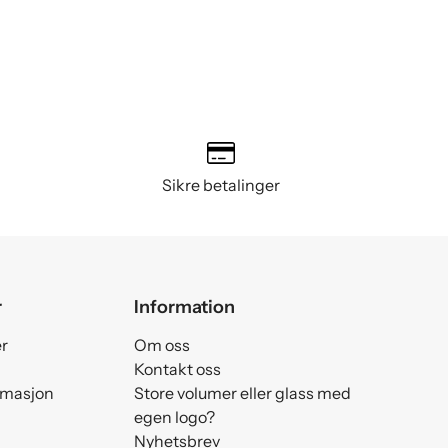
Sikre betalinger
r
Information
er
Om oss
Kontakt oss
amasjon
Store volumer eller glass med
egen logo?
Nyhetsbrev