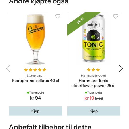
Andre kjøpte også
14 %
Staropramen
Hammars Bryggeri
Staropramen ølkrus 40 cl
Hammars Tonic
elderflower power 25 cl
Tilgjengelig
Tilgjengelig
kr 94
kr 19
kr 22
Kjøp
Kjøp
Anbefalt tilbehør til dette