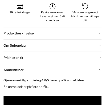
Sikre betalinger
Raske leveranser
14 dagers angrerett
Levering innen 3–6
Hvis du angrer på kjøpet
virkedager
ditt
Produktbeskrivelse
Om Spiegelau
Prishistorikk
Anmeldelser
Gjennomsnittlig vurdering
4.8
/5 basert på
12
anmeldelser.
Se anmeldelser på flere språk...