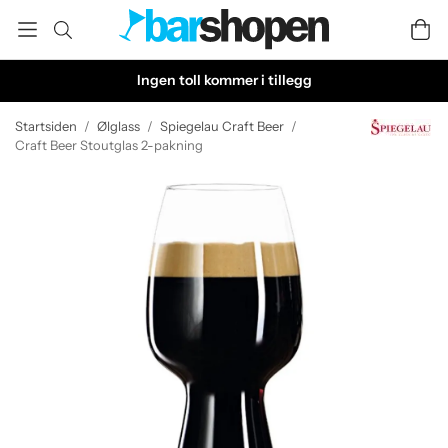
Ingen toll kommer i tillegg
Startsiden
/
Ølglass
/
Spiegelau Craft Beer
/
Craft Beer Stoutglas 2-pakning