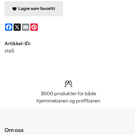
Lagre som favoritt
Facebook
X
Email
Pinterest
Artikkel-ID:
sta5
3000 produkter for både
hjemmebaren og proffbaren
Om oss