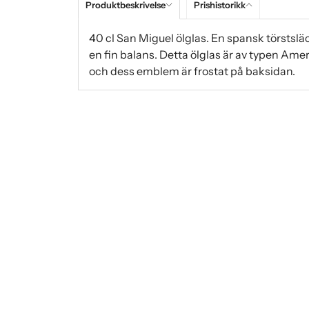
Produktbeskrivelse
Prishistorikk
40 cl San Miguel ölglas. En spansk törstslä
en fin balans. Detta ölglas är av typen Ame
och dess emblem är frostat på baksidan.