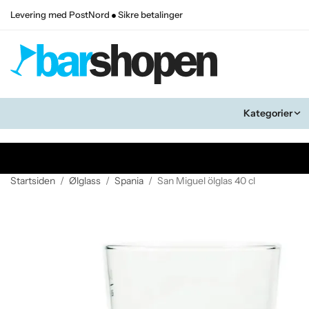
Levering med PostNord
Sikre betalinger
Kategorier
Startsiden
/
Ølglass
/
Spania
/
San Miguel ölglas 40 cl