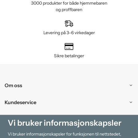
3000 produkter for både hjemmebaren
og proffbaren
Levering på 3–6 virkedager
Sikre betalinger
Om oss
Kundeservice
Kjøpesenter
Vi bruker informasjonskapsler
Vi bruker informasjonskapsler for funksjonen til nettstedet,
Information