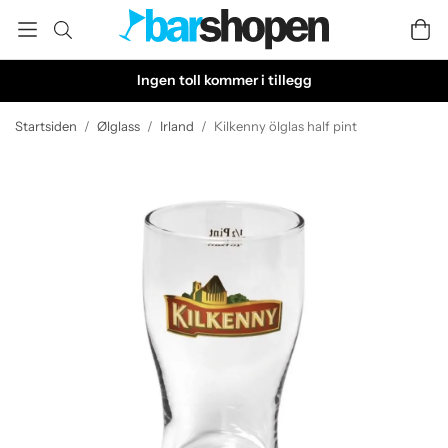
Ingen toll kommer i tillegg
Startsiden
/
Ølglass
/
Irland
/
Kilkenny ölglas half pint