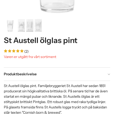
St Austell ölglas pint
(2)
Varen er utgått fra vårt sortiment
Produktbeskrivelse
St Austell ölglas pint. Familjebryggeriet St Austell har sedan 1851
producerat sin högkvalitativa brittiska öl. På senare tid har de även
startat en mängd pubar och liknande. St Austells ölglas är ett
stiltypiskt brittiskt Pintglas. Ett robust glas med raka tydliga linjer.
På glasets framsida finns St Austells logga tryckt och på baksidan
står texten "Cornish born & brewed".