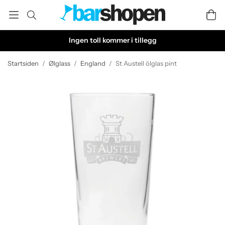
Ingen toll kommer i tillegg
Startsiden
/
Ølglass
/
England
/
St Austell ölglas pint