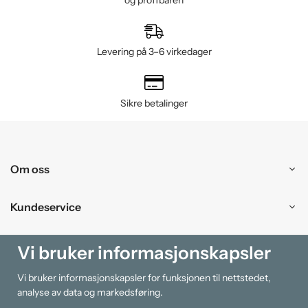
og proffbaren
Levering på 3–6 virkedager
Sikre betalinger
Om oss
Kundeservice
Kjøpesenter
Vi bruker informasjonskapsler
Vi bruker informasjonskapsler for funksjonen til nettstedet,
Information
analyse av data og markedsføring.