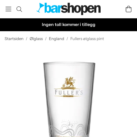
Ingen toll kommer i tillegg
Startsiden
/
Ølglass
/
England
/
Fullers ølglass pint