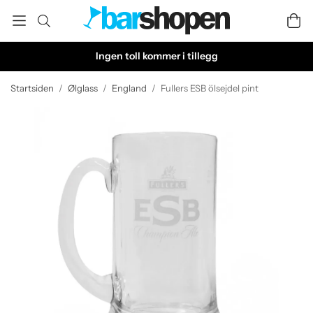
Ingen toll kommer i tillegg
Startsiden
/
Ølglass
/
England
/
Fullers ESB ölsejdel pint